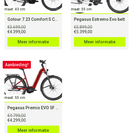
maat: 43 cm
maat: 55 cm
Gotour 7.23 Comfort S Cold Anthracite (750Wh)
Pegasus Estremo Evo belt
€
5.699,00
€
5.899,00
Oorspronkelijke
Huidige
Oorspronkelijke
Huidige
€
4.399,00
€
5.399,00
prijs
prijs
prijs
prijs
was:
is:
was:
is:
Meer informatie
Meer informatie
€5.699,00.
€4.399,00.
€5.899,00.
€5.399,00.
Aanbieding!
maat: 55 cm
Pegasus Premio EVO 5F Belt
€
4.799,00
Oorspronkelijke
Huidige
€
4.299,00
prijs
prijs
was:
is:
Meer informatie