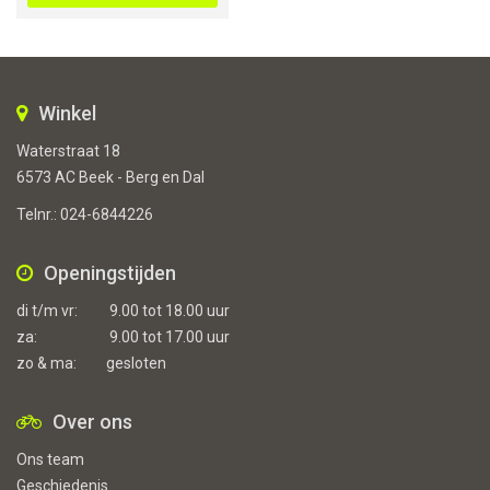
€4.799,00.
€4.299,00.
Winkel
Waterstraat 18
6573 AC Beek - Berg en Dal
Telnr.:
024-6844226
Openingstijden
di t/m vr:
9.00 tot 18.00 uur
za:
9.00 tot 17.00 uur
zo & ma:
gesloten
Over ons
Ons team
Geschiedenis