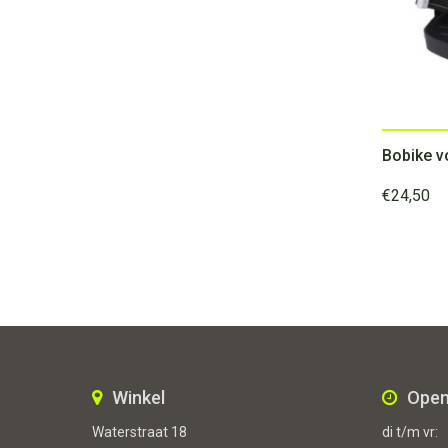
€
24,50
Winkel
Open
Waterstraat 18
di t/m vr: