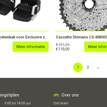
Bobike voetenbak voor Exclusive zwart
€
131,25
Meer informatie
Meer info
Oorspronkelijke
Huidige
€
119,00
prijs
prijs
was:
is:
€131,25.
€119,00.
1
2
→
ingstijden
Over ons
9.00 tot 18.00 uur
Ons team