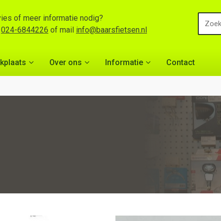
ies of meer informatie nodig?
l
024-6844226
of mail
info@baarsfietsen.nl
kplaats
Over ons
Informatie
Contact