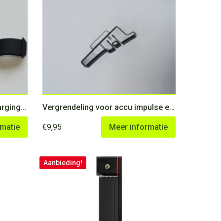
Giant Kappen Dustcap Of Charging Socket For Expression E+
Vergrendeling voor accu impulse evo Kalkhoff Include
rmatie
€
9,95
Meer informatie
Aanbieding!