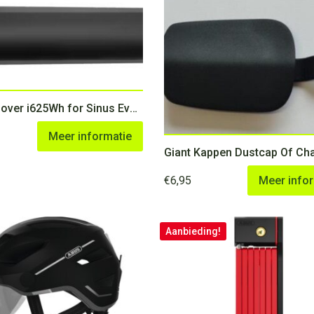
Battery Cover i625Wh for Sinus Evolution monotube black
Meer informatie
€
6,95
Meer info
Aanbieding!