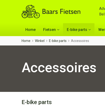
Adv
Be
Home
Fietsen
E-bike parts
Wer
Home
Winkel
E-bike parts
Accessoires
Accessoires
E-bike parts