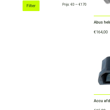
Min.
Max.
Prijs:
€0
—
€170
Filter
prijs
prijs
€
164,00
Accu afd