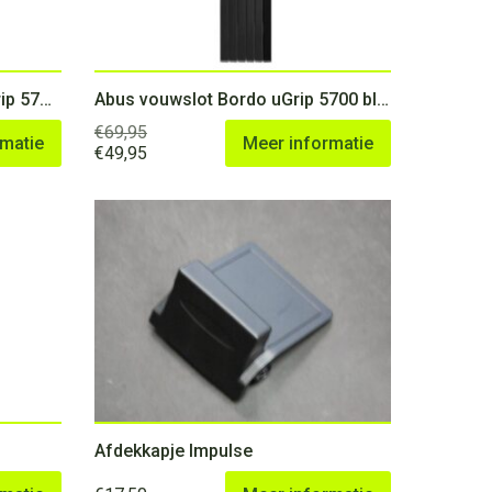
Abus vouwslot Bordo Big uGrip 5700/100 red SH
Abus vouwslot Bordo uGrip 5700 black
€
69,95
rmatie
Meer informatie
Oorspronkelijke
Huidige
€
49,95
prijs
prijs
was:
is:
€69,95.
€49,95.
Afdekkapje Impulse