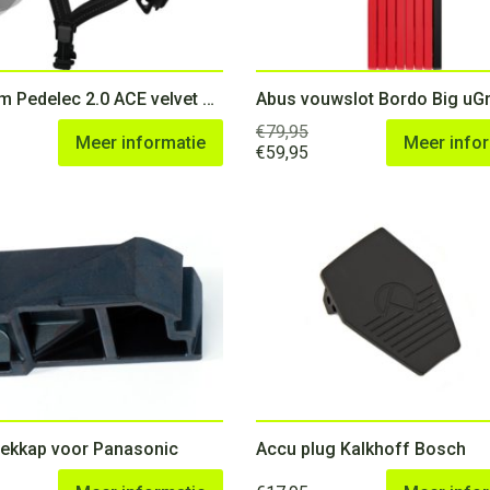
Abus helm Pedelec 2.0 ACE velvet black L 56-62
€
79,95
Meer informatie
Meer info
Oorspronkelijke
Huidige
€
59,95
prijs
prijs
was:
is:
€79,95.
€59,95.
ekkap voor Panasonic
Accu plug Kalkhoff Bosch