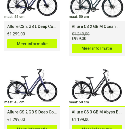
maat: 55 cm
maat: 50 cm
Allure CS 2 GB L Deep Cove
Allure CS 2 GB M Ocean Blue
€
1.299,00
€
1.249,00
Oorspronkelijke
Huidige
€
999,00
prijs
prijs
Meer informatie
was:
is:
Meer informatie
€1.249,00.
€999,00.
maat: 45 cm
maat: 50 cm
Allure CS 2 GB S Deep Cove
Allure CS 3 GB M Abyss Black
€
1.299,00
€
1.199,00