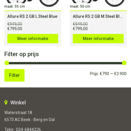
maat: 55 cm
maat: 50 cm
Allure RS 2 GB L Steel Blue
Allure RS 2 GB M Steel Blue
€
949,00
€
949,00
Oorspronkelijke
Huidige
Oorspronkelijke
Huidige
€
799,00
€
799,00
prijs
prijs
prijs
prijs
was:
is:
was:
is:
Meer informatie
Meer informatie
€949,00.
€799,00.
€949,00.
€799,00.
Filter op prijs
Mi
Ma
Prijs:
€790
—
€3.900
Filter
pri
pri
Winkel
Waterstraat 18
6573 AC Beek - Berg en Dal
Telnr.:
024-6844226