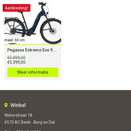
Aanbieding!
maat: 50 cm
Pegasus Estremo Evo 9 belt
€
5.899,00
Oorspronkelijke
Huidige
€
5.399,00
prijs
prijs
was:
is:
Meer informatie
€5.899,00.
€5.399,00.
Winkel
Waterstraat 18
6573 AC Beek - Berg en Dal