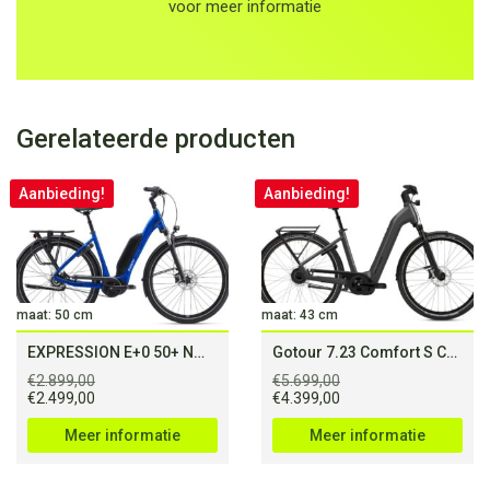
voor meer informatie
Gerelateerde producten
Aanbieding!
Aanbieding!
maat: 50 cm
maat: 43 cm
EXPRESSION E+0 50+ Nm (500Wh)
Gotour 7.23 Comfort S Cold Anthracite (750Wh)
€
2.899,00
€
5.699,00
Oorspronkelijke
Huidige
Oorspronkelijke
Huidige
€
2.499,00
€
4.399,00
prijs
prijs
prijs
prijs
was:
is:
was:
is:
Meer informatie
Meer informatie
€2.899,00.
€2.499,00.
€5.699,00.
€4.399,00.