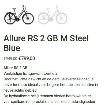
Allure RS 2 GB M Steel
Blue
Oorspronkelijke
Huidige
€
799,00
€
949,00
prijs
prijs
Allure RS 2 GB
was:
is:
Veelzijdige lichtgewicht toerfiets
€949,00.
€799,00.
Door het lichte gewicht en de derailleurversnellingen is
deze toerfiets ideaal voor langere fietstochten en ritten in
heuvelachtig gebied.
De hydraulische schijfremmen bieden betrouwbare en
voorspelbare remprestaties onder alle omstandigheden.