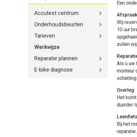
Een onder
Accutest centrum
Afspraa
Wij reser
Onderhoudsbeurten
10 uur br
Tarieven
opgehaald
zullen wi
Werkwijze
Reparati
Reparatie plannen
Als u uw 
E-bike diagnose
monteur d
schatting
Overleg
Het komt 
duurder l
Leenfiet
Bij het m
reparatie.