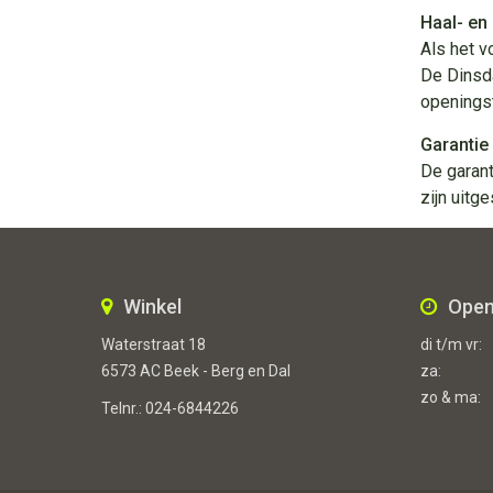
Haal- en
Als het v
De Dinsda
openingst
Garantie
De garant
zijn uitge
Winkel
Open
Waterstraat 18
di t/m vr:
6573 AC Beek - Berg en Dal
za:
zo & ma:
Telnr.:
024-6844226