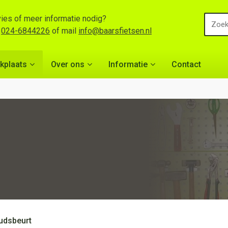
ies of meer informatie nodig?
l
024-6844226
of mail
info@baarsfietsen.nl
kplaats
Over ons
Informatie
Contact
udsbeurt