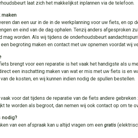
houdsbeurt laat zich het makkelijkst inplannen via de telefoon.
k maken
veren dan een uur in de in de werkplanning voor uw fiets, en op 
engen en eind van de dag ophalen. Tenzij anders afgesproken zull
 mag worden. Als wij tijdens de onderhoudsbeurt aandachtspunt
j een begroting maken en contact met uw opnemen voordat wij v
e
fiets brengt voor een reparatie is het vaak het handigste als u m
irect een inschatting maken van wat er mis met uw fiets is en 
 van de kosten, en wij kunnen indien nodig de spullen bestellen.
vaak voor dat tijdens de reparatie van de fiets andere gebreken
ijkt te worden als begroot, dan nemen wij ook contact op om te o
s nodig?
aken van een afspraak kan u altijd vragen om een
gratis
(elektris