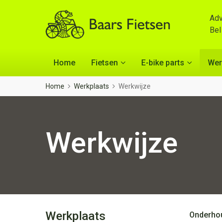
Adv
Be
Home
Fietsen
E-bike parts
Wer
Home
Werkplaats
Werkwijze
Werkwijze
Werkplaats
Onderho