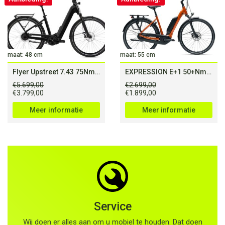
maat: 48 cm
maat: 55 cm
Flyer Upstreet 7.43 75Nm (750Wh) Dames monotube Zwart 48cm M 2026
EXPRESSION E+1 50+Nm (500Wh)
€
5.699,00
€
2.699,00
Oorspronkelijke
Huidige
Oorspronkelijke
Huidige
€
3.799,00
€
1.899,00
prijs
prijs
prijs
prijs
was:
is:
was:
is:
Meer informatie
Meer informatie
€5.699,00.
€3.799,00.
€2.699,00.
€1.899,00.
Service
Wij doen er alles aan om u mobiel te houden. Dat doen