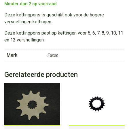
HG/
Minder dan 2 op voorraad
IG
/
Deze kettingpons is geschikt ook voor de hogere
UG
versnellingen kettingen.
Kette
8/9/10/11/12
Deze kettingpons past op kettingen voor 5, 6, 7, 8, 9, 10, 11
Versnelling
en 12 versnellingen.
aantal
Merk
Fuxon
Gerelateerde producten