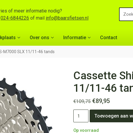
ies of meer informatie nodig?
l
024-6844226
of mail
info@baarsfietsen.nl
kplaats
Over ons
Informatie
Contact
S-M7000 SLX 11/11-46 tands
Cassette S
11/11-46 ta
Oorspronkelijk
Huidige
€
89,95
€
109,75
prijs
prijs
Cassette
was:
is:
Toevoegen aan w
Shimano
€109,75.
€89,95.
CS-
M7000
Op voorraad