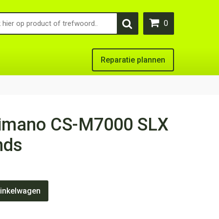
0
Reparatie plannen
himano CS-M7000 SLX
nds
e
inkelwagen