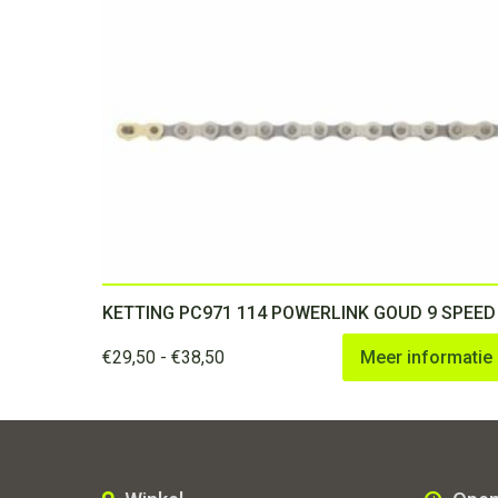
KETTING PC971 114 POWERLINK GOUD 9 SPEED
Prijsklasse:
€
29,50
-
€
38,50
Meer informatie
€29,50
tot
€38,50