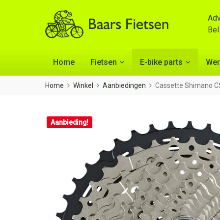
Adv
Be
Home
Fietsen
E-bike parts
Wer
Home
Winkel
Aanbiedingen
Cassette Shimano C
Aanbieding!