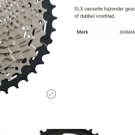
SLX
11/11-
SLX cassette bijzonder gesc
46
of dubbel voorblad.
tands
aantal
Merk
SHIMA