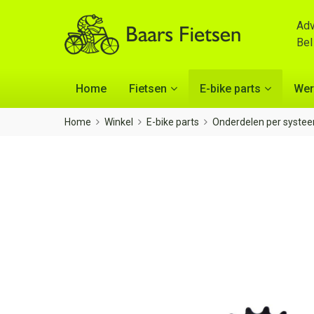
Adv
Be
Home
Fietsen
E-bike parts
Wer
Home
Winkel
E-bike parts
Onderdelen per syste