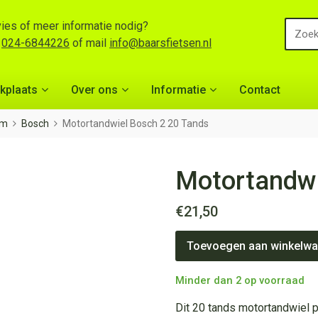
ies of meer informatie nodig?
l
024-6844226
of mail
info@baarsfietsen.nl
kplaats
Over ons
Informatie
Contact
em
Bosch
Motortandwiel Bosch 2 20 Tands
Motortandwi
€
21,50
Motortandwiel
Toevoegen aan winkelw
Bosch
2
20
Minder dan 2 op voorraad
Tands
aantal
Dit 20 tands motortandwiel p