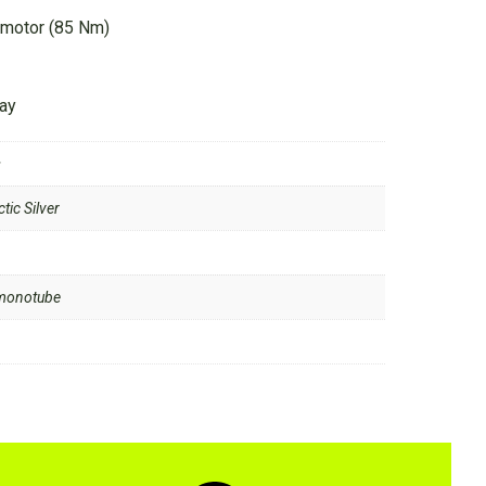
 motor (85 Nm)
lay
s
tic Silver
monotube