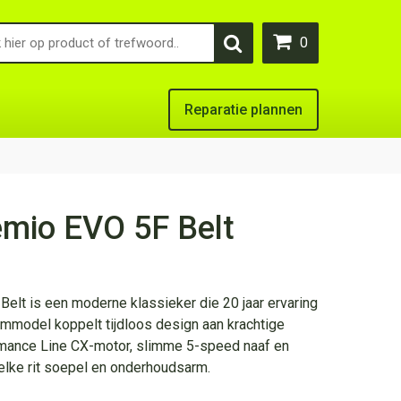
0
Reparatie plannen
mio EVO 5F Belt
ke
dige
s
lt is een moderne klassieker die 20 jaar ervaring
eummodel koppelt tijdloos design aan krachtige
99,00.
rmance Line CX-motor, slimme 5-speed naaf en
 elke rit soepel en onderhoudsarm.