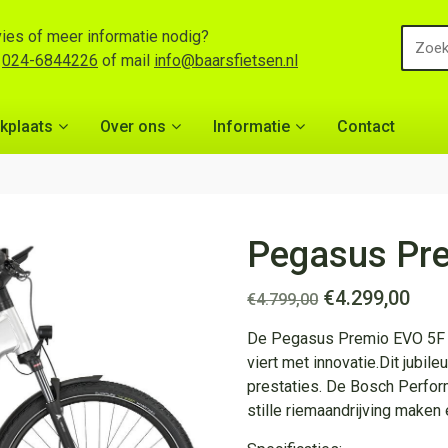
ies of meer informatie nodig?
l
024-6844226
of mail
info@baarsfietsen.nl
kplaats
Over ons
Informatie
Contact
Pegasus Pre
Oorspronkelij
Hui
€
4.299,00
€
4.799,00
prijs
prij
De Pegasus Premio EVO 5F Be
was:
is:
viert met innovatie.Dit jubil
€4.799,00.
€4.2
prestaties. De Bosch Perfo
stille riemaandrijving maken