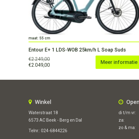
maat: 55 cm
Entour E+ 1 LDS-WOB 25km/h L Soap Suds
€
2.249,00
Meer informatie
Oorspronkelijke
Huidige
€
2.049,00
prijs
prijs
was:
is:
€2.249,00.
€2.049,00.
Winkel
Open
Waterstraat 18
di t/m vr:
6573 AC Beek - Berg en Dal
za:
zo & ma:
Telnr.:
024-6844226