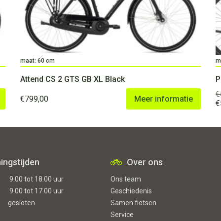
maat: 60 cm
m
Attend CS 2 GTS GB XL Black
P
€
€
799,00
Meer informatie
O
€
p
w
€
ingstijden
Over ons
9.00 tot 18.00 uur
Ons team
9.00 tot 17.00 uur
Geschiedenis
gesloten
Samen fietsen
Service