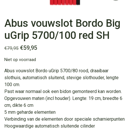
Abus vouwslot Bordo Big
uGrip 5700/100 red SH
Oorspronkelijke
Huidige
€
59,95
€
79,95
prijs
prijs
Niet op voorraad
was:
is:
€79,95.
€59,95.
Abus vouwslot Bordo uGrip 5700/80 rood, draaibaar
slothuis, automatisch sluitend, stevige slothouder, lengte
100 cm.
Past waar normaal ook een bidon gemonteerd kan worden.
Opgevouwen maten (incl houder). Lengte: 19 cm, breedte 6
cm, dikte 6 cm
5 mm geharde elementen
Verbinding van de elementen door speciale scharnierpunten
Hoogwaardige automatisch sluitende cilinder