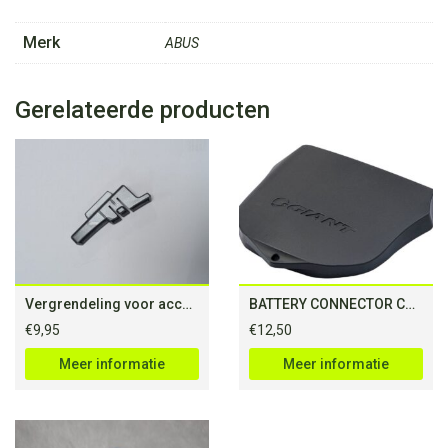
Merk
ABUS
Gerelateerde producten
Vergrendeling voor accu impulse evo Kalkhoff Include
BATTERY CONNECTOR COVER TOP RELEASE FOR ENERGYPAK
€
9,95
€
12,50
Meer informatie
Meer informatie