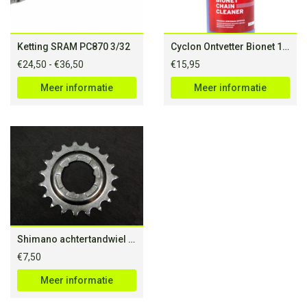
Ketting SRAM PC870 3/32
Cyclon Ontvetter Bionet 1 ltr
Prijsklasse:
€
24,50
-
€
36,50
€
15,95
€24,50
tot
Meer informatie
Meer informatie
€36,50
Shimano achtertandwiel Nexus 19 tands
€
7,50
Meer informatie