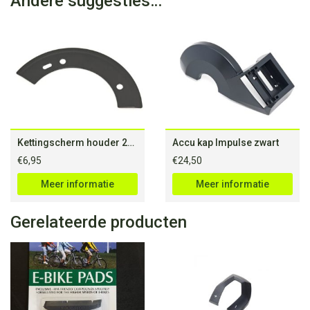
Andere suggesties…
Kettingscherm houder 20/28” Impulse
Accu kap Impulse zwart
€
6,95
€
24,50
Meer informatie
Meer informatie
Gerelateerde producten