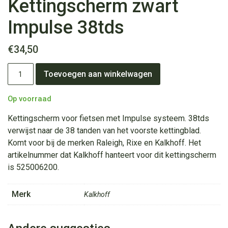
Kettingscherm zwart
Impulse 38tds
€
34,50
Kettingscherm
Toevoegen aan winkelwagen
zwart
Impulse
38tds
Op voorraad
aantal
Kettingscherm voor fietsen met Impulse systeem. 38tds
verwijst naar de 38 tanden van het voorste kettingblad.
Komt voor bij de merken Raleigh, Rixe en Kalkhoff. Het
artikelnummer dat Kalkhoff hanteert voor dit kettingscherm
is 525006200.
Merk
Kalkhoff