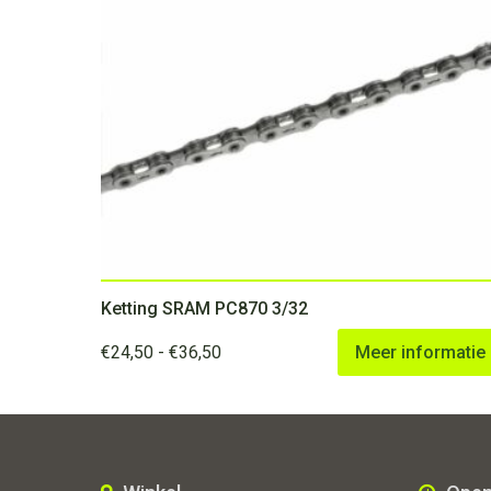
Ketting SRAM PC870 3/32
Prijsklasse:
€
24,50
-
€
36,50
Meer informatie
€24,50
tot
€36,50