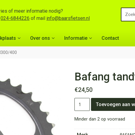
ies of meer informatie nodig?
l
024-6844226
of mail
info@baarsfietsen.nl
kplaats
Over ons
Informatie
Contact
M300/400
Bafang tand
€
24,50
Bafang
Toevoegen aan w
tandwiel
38T
M300/400
Minder dan 2 op voorraad
aantal
Merk