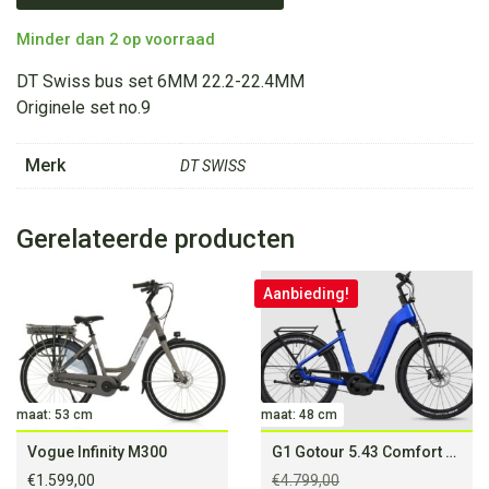
€13,95.
€6,50.
BUSSET
6MM
Minder dan 2 op voorraad
22.2-
22.4MM
DT Swiss bus set 6MM 22.2-22.4MM
aantal
Originele set no.9
Merk
DT SWISS
Gerelateerde producten
Aanbieding!
maat: 53 cm
maat: 48 cm
Vogue Infinity M300
G1 Gotour 5.43 Comfort NL CX
€
1.599,00
€
4.799,00