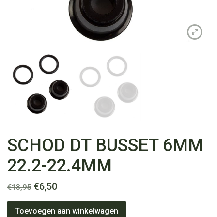
SCHOD DT BUSSET 6MM
22.2-22.4MM
Oorspronkelijke
Huidige
€
6,50
€
13,95
prijs
prijs
SCHOD
was:
is:
Toevoegen aan winkelwagen
DT