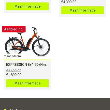
Oorspronkelijke
Huidige
€
4.399,00
prijs
prijs
Meer informatie
was:
is:
Meer informatie
€4.799,00.
€4.399,00.
Aanbieding!
maat: 50 cm
EXPRESSION E+1 50+Nm (500Wh)
€
2.699,00
Oorspronkelijke
Huidige
€
1.899,00
prijs
prijs
was:
is:
Meer informatie
€2.699,00.
€1.899,00.