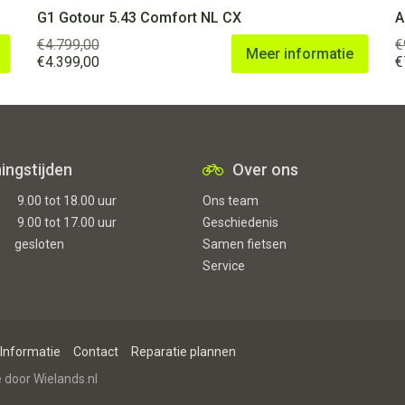
G1 Gotour 5.43 Comfort NL CX
A
€
4.799,00
€
Meer informatie
Oorspronkelijke
Huidige
O
€
4.399,00
€
prijs
prijs
p
was:
is:
w
€4.799,00.
€4.399,00.
€
ingstijden
Over ons
9.00 tot 18.00 uur
Ons team
9.00 tot 17.00 uur
Geschiedenis
gesloten
Samen fietsen
Service
Informatie
Contact
Reparatie plannen
e door
Wielands.nl