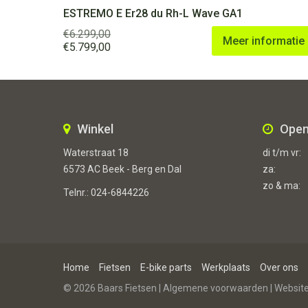
ESTREMO E Er28 du Rh-L Wave GA1
€
6.299,00
Meer informatie
Oorspronkelijke
Huidige
€
5.799,00
prijs
prijs
was:
is:
€6.299,00.
€5.799,00.
Winkel
Open
Waterstraat 18
di t/m vr:
6573 AC Beek - Berg en Dal
za:
zo & ma:
Telnr.:
024-6844226
Home
Fietsen
E-bike parts
Werkplaats
Over ons
© 2026 Baars Fietsen |
Algemene voorwaarden
| Websit