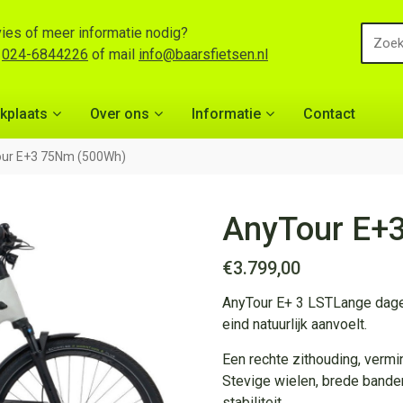
ies of meer informatie nodig?
l
024-6844226
of mail
info@baarsfietsen.nl
kplaats
Over ons
Informatie
Contact
ur E+3 75Nm (500Wh)
AnyTour E+
€
3.799,00
AnyTour E+ 3 LSTLange dagen 
eind natuurlijk aanvoelt.
Een rechte zithouding, vermi
Stevige wielen, brede bande
stabiliteit.