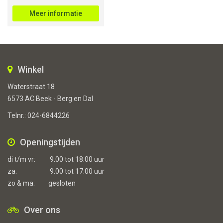
prijs
prijs
was:
is:
Meer informatie
€5.699,00.
€4.399,00.
Winkel
Waterstraat 18
6573 AC Beek - Berg en Dal
Telnr.:
024-6844226
Openingstijden
di t/m vr:
9.00 tot 18.00 uur
za:
9.00 tot 17.00 uur
zo & ma:
gesloten
Over ons