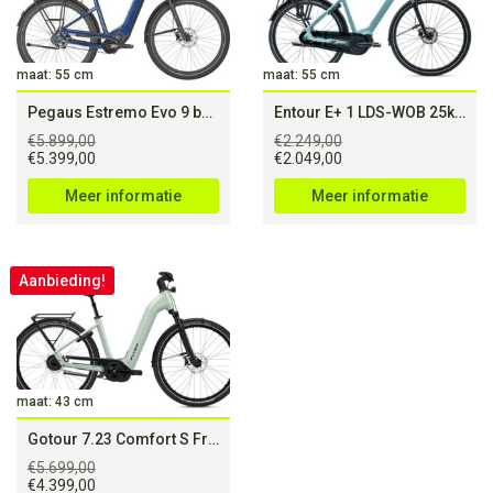
maat: 55 cm
maat: 55 cm
Pegaus Estremo Evo 9 belt Indigo
Entour E+ 1 LDS-WOB 25km/h L Soap Suds
€
5.899,00
€
2.249,00
Oorspronkelijke
Huidige
Oorspronkelijke
Huidige
€
5.399,00
€
2.049,00
prijs
prijs
prijs
prijs
was:
is:
was:
is:
Meer informatie
Meer informatie
€5.899,00.
€5.399,00.
€2.249,00.
€2.049,00.
Aanbieding!
maat: 43 cm
Gotour 7.23 Comfort S Frosty Sage (750Wh)
€
5.699,00
Oorspronkelijke
Huidige
€
4.399,00