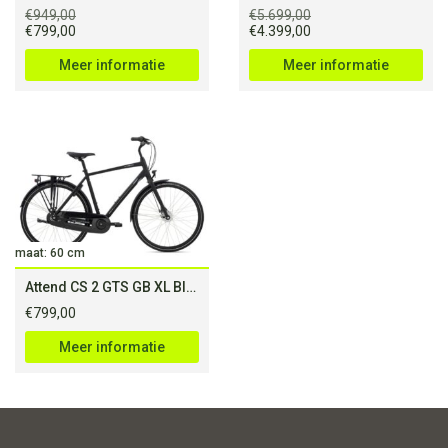
€
949,00
€
5.699,00
Oorspronkelijke
Huidige
Oorspronkelijke
Huidige
€
799,00
€
4.399,00
prijs
prijs
prijs
prijs
was:
is:
was:
is:
Meer informatie
Meer informatie
€949,00.
€799,00.
€5.699,00.
€4.399,00.
maat: 60 cm
Attend CS 2 GTS GB XL Black
€
799,00
Meer informatie