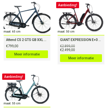
Aanbieding!
maat: 65 cm
maat: 50 cm
Attend CS 2 GTS GB XXL Blue Ashes
GIANT EXPRESSION E+0 50Nm (500Wh)
€
799,00
€
2.899,00
Oorspronkelijke
Huidige
€
2.499,00
prijs
prijs
Meer informatie
was:
is:
Meer informatie
€2.899,00.
€2.499,00.
Aanbieding!
maat: 55 cm