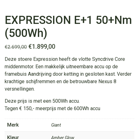
EXPRESSION E+1 50+Nm
(500Wh)
Oorspronkelijke
Huidige
€
1.899,00
€
2.699,00
prijs
prijs
Deze stoere Expression heeft de vlotte Syncdrive Core
was:
is:
middenmotor. Een makkelijk uitneembare accu op de
€2.699,00.
€1.899,00.
framebuis Aandrijving door ketting in gesloten kast. Verder
krachtige schijfremmen en de betrouwbare Nexus 8
versnellingen.
Deze prijs is met een 500Wh accu.
Tegen € 150,- meerprijs met de 600Wh accu
Merk
Giant
Kleur
Amber Glow