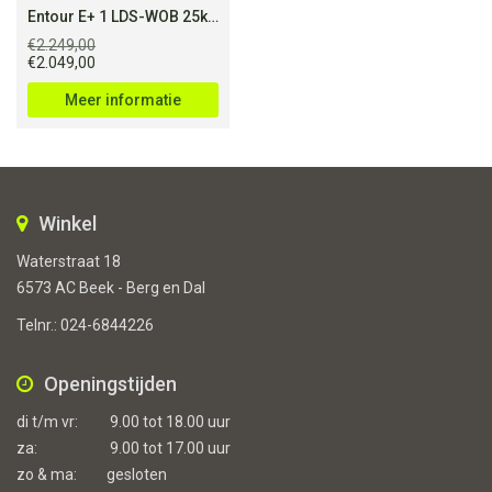
Entour E+ 1 LDS-WOB 25km/h L Soap Suds
€
2.249,00
Oorspronkelijke
Huidige
€
2.049,00
prijs
prijs
was:
is:
Meer informatie
€2.249,00.
€2.049,00.
Winkel
Waterstraat 18
6573 AC Beek - Berg en Dal
Telnr.:
024-6844226
Openingstijden
di t/m vr:
9.00 tot 18.00 uur
za:
9.00 tot 17.00 uur
zo & ma:
gesloten