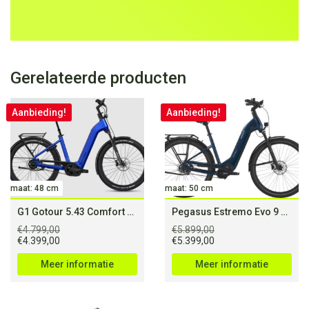
Gerelateerde producten
Aanbieding!
Aanbieding!
maat: 48 cm
maat: 50 cm
G1 Gotour 5.43 Comfort NL CX
Pegasus Estremo Evo 9 belt
€
4.799,00
€
5.899,00
Oorspronkelijke
Huidige
Oorspronkelijke
Huidige
€
4.399,00
€
5.399,00
prijs
prijs
prijs
prijs
was:
is:
was:
is:
Meer informatie
Meer informatie
€4.799,00.
€4.399,00.
€5.899,00.
€5.399,00.