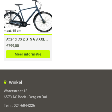
maat: 65 cm
Attend CS 2 GTS GB XXL Blue Ashes
€
799,00
Meer informatie
Winkel
Waterstraat 18
6573 AC Beek - Berg en Dal
Telnr.:
024-6844226