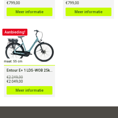
€
799,00
€
799,00
Meer informatie
Meer informatie
Aanbieding!
maat: 55 cm
Entour E+ 1 LDS-WOB 25km/h L Soap Suds
€
2.249,00
Oorspronkelijke
Huidige
€
2.049,00
prijs
prijs
was:
is:
Meer informatie
€2.249,00.
€2.049,00.