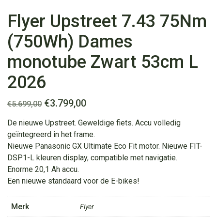
Flyer Upstreet 7.43 75Nm
(750Wh) Dames
monotube Zwart 53cm L
2026
Oorspronkelijke
Huidige
€
3.799,00
€
5.699,00
prijs
prijs
De nieuwe Upstreet. Geweldige fiets. Accu volledig
was:
is:
geïntegreerd in het frame.
€5.699,00.
€3.799,00.
Nieuwe Panasonic GX Ultimate Eco Fit motor. Nieuwe FIT-
DSP1-L kleuren display, compatible met navigatie.
Enorme 20,1 Ah accu.
Een nieuwe standaard voor de E-bikes!
Merk
Flyer