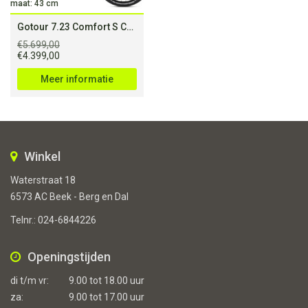
maat: 43 cm
Gotour 7.23 Comfort S Cold Anthracite (750Wh)
€
5.699,00
Oorspronkelijke
Huidige
€
4.399,00
prijs
prijs
was:
is:
Meer informatie
€5.699,00.
€4.399,00.
Winkel
Waterstraat 18
6573 AC Beek - Berg en Dal
Telnr.:
024-6844226
Openingstijden
di t/m vr:
9.00 tot 18.00 uur
za:
9.00 tot 17.00 uur