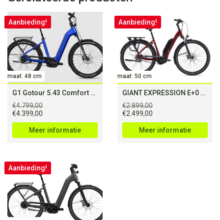
Aanbieding!
Aanbieding!
maat: 48 cm
maat: 50 cm
G1 Gotour 5.43 Comfort NL CX
GIANT EXPRESSION E+0 50Nm (500Wh)
€
4.799,00
€
2.899,00
Oorspronkelijke
Huidige
Oorspronkelijke
Huidige
€
4.399,00
€
2.499,00
prijs
prijs
prijs
prijs
was:
is:
was:
is:
Meer informatie
Meer informatie
€4.799,00.
€4.399,00.
€2.899,00.
€2.499,00.
Aanbieding!