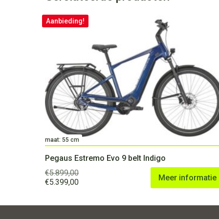
Aanbieding!
maat: 55 cm
Pegaus Estremo Evo 9 belt Indigo
€
5.899,00
Meer informatie
Oorspronkelijke
Huidige
€
5.399,00
prijs
prijs
was:
is:
€5.899,00.
€5.399,00.