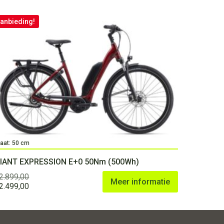
anbieding!
aat: 50 cm
IANT EXPRESSION E+0 50Nm (500Wh)
2.899,00
Meer informatie
orspronkelijke
Huidige
2.499,00
rijs
prijs
as:
is:
2.899,00.
€2.499,00.