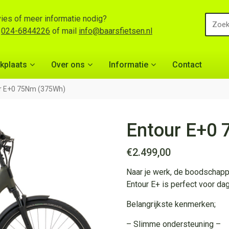
ies of meer informatie nodig?
l
024-6844226
of mail
info@baarsfietsen.nl
kplaats
Over ons
Informatie
Contact
r E+0 75Nm (375Wh)
Entour E+0
€
2.499,00
Naar je werk, de boodschap
Entour E+ is perfect voor dag
Belangrijkste kenmerken;
– Slimme ondersteuning –