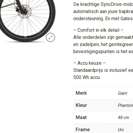
De krachtige SyncDrive-mid
automatisch aan jouw trapkrach
ondersteuning. En met Gates 
– Comfort in elk detail –
Alle onderdelen zijn gemaak
en zadelpen, het geïntegreer
bevestigingspunten is het e
– Accu keuze –
Standaardprijs is inclusief e
500 Wh accu
Merk
Giant
Kleur
Phantom
Maat
48 cm
Frame
Uni